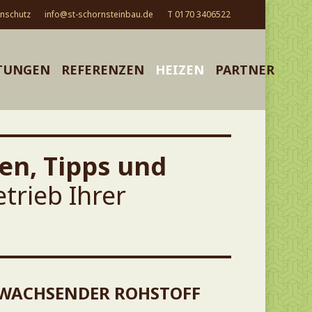
nschutz
info@st-schornsteinbau.de
T 0170 3406522
TUNGEN
REFERENZEN
HEIZEN
PARTNER
en, Tipps und
trieb Ihrer
HWACHSENDER ROHSTOFF